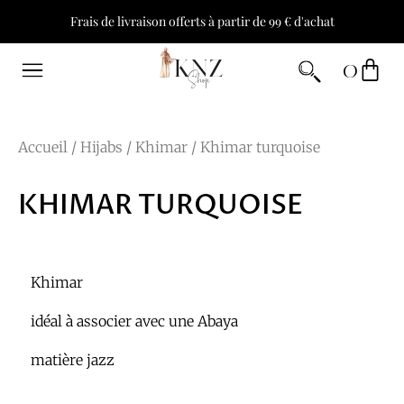
Frais de livraison offerts à partir de 99 € d'achat
0
Accueil
/
Hijabs
/
Khimar
/ Khimar turquoise
KHIMAR TURQUOISE
Khimar
idéal à associer avec une Abaya
matière jazz