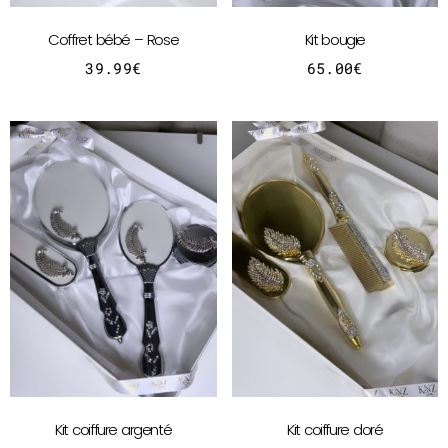
Coffret bébé – Rose
Kit bougie
39.99
€
65.00
€
Kit coiffure argenté
Kit coiffure doré