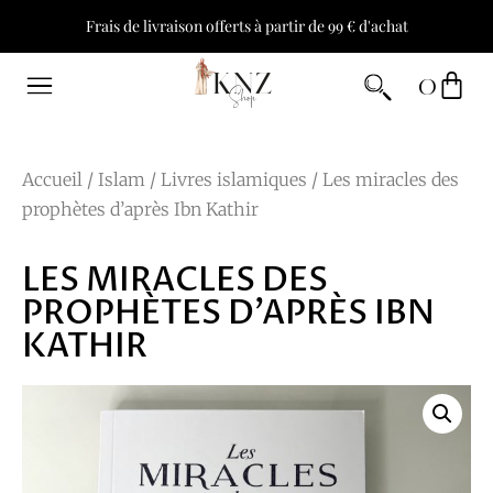
Frais de livraison offerts à partir de 99 € d'achat
0
Accueil
/
Islam
/
Livres islamiques
/ Les miracles des
prophètes d’après Ibn Kathir
LES MIRACLES DES
PROPHÈTES D’APRÈS IBN
KATHIR